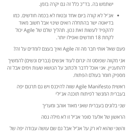
ישתמש בה. בד"כ כלל זה גם יקרה בזמן.
אג'יל לא קורה ביום אחד ובטוח לא בכמה חודשים. כמו
בדיאטה ישר בהתחלה רואים שינוי אבל חשוב מאוד
להקפיד לעשות זאת נכון. תהליך שלם של Agile יכול
לקחת 18 חודשים ואפילו יותר.
פעם שאל אותי חבר מה זה Agile ואיך בעצם לומדים על זה?
אני מקווה שפוסט זה יגרום לעוד אנשים (גברים ונשים) להמשיך
להתעניין. אני אוכל לדבר ולכתוב על הנושא שעות וימים אבל זה
מספיק חומר בעולם הפתוח.
ראשית
Agile Manifesto
שווה להיכנס ויש גם תרגום יפה
בעברית
המנשר לפיתוח תוכנה אג'ילי
שני בלוגים בעברית שאני מאוד אוהב ומעריך
הראשון של
אלעד סופר אג’יל זו לא מילה גסה
והשני שהוא לא רק על אג’יל אבל גם שם עושה עבודה יפה של